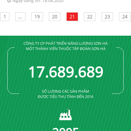
Ngày đăng tin: 18.04.2020
1
…
19
20
21
22
23
24
CÔNG TY CP PHÁT TRIỂN NĂNG LƯỢNG SƠN HÀ
MỘT THÀNH VIÊN THUỘC TẬP ĐOÀN SƠN HÀ
17
.
689
.
689
SỐ LƯỢNG CÁC SẢN PHẨM
ĐƯỢC TIÊU THỤ TÍNH ĐẾN 2016