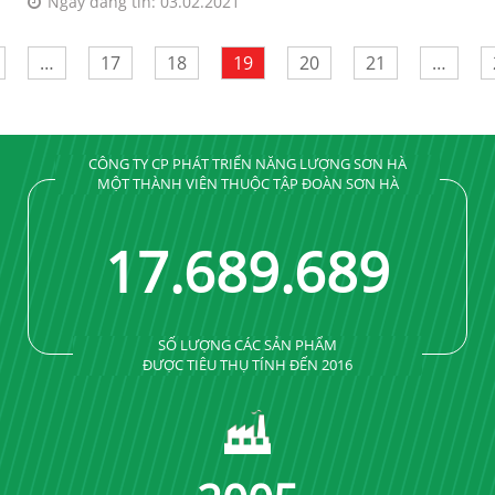
Ngày đăng tin: 03.02.2021
…
17
18
19
20
21
…
CÔNG TY CP PHÁT TRIỂN NĂNG LƯỢNG SƠN HÀ
MỘT THÀNH VIÊN THUỘC TẬP ĐOÀN SƠN HÀ
17
.
689
.
689
SỐ LƯỢNG CÁC SẢN PHẨM
ĐƯỢC TIÊU THỤ TÍNH ĐẾN 2016