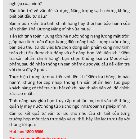
nghiệp của mình?
Bặn trăn trở về vấn đề sử dụng Năng lượng sạch nhưng không
biết bắt đầu từ đâu?
Bạn muốn kiểm tra tính chính hãng hay thời hạn bảo hành của
sản phẩm Thái Dương Năng mình vừa mua?
Tiện ích tính toán “Dung tích hệ nước nóng Năng lượng mặt trời”
giúp bạn tính toán được lượng điện năng hoặc lượng nước nóng
bạn tiêu thụ, từ đó việc lựa chọn dòng sản phẩm cũng như tính
toán chi tiêu được chủ động và dễ dàng hơn. Với tiện ích “Kiểm
tra sản phẩm chính hãng”, bạn chọn Chủng loại và Model sản
phẩm, sau đó nhập thông tin sản phẩm được yêu cầu để kiểm tra
với chưa đầy 2 phút.
Thực hiện tương tự như trên với tiện ích “Kiểm tra thông tin bảo
hành”, chúng tôi cập nhập thông tin sản phẩm liên tục giúp
khách hàng có thể tra cứu bất cứ khi nào thuận tiện với độ chính
xác cao nhất.
Tính năng này giúp bạn truy cập mọi lúc mọi nơi vào hệ thống
quản lý máy nước nóng từ xa cho ngôi nhà/doanh nghiệp mình.
Cần có kết quả tư vấn tối ưu cho nhu cầu chi tiết của từng
trường hợp một cách trực tiếp và cụ thể, hãy liên lạc trực tiếp với
chúng tôi qua:
Hotline: 1800 6566
Email: support@sonha.com.vn