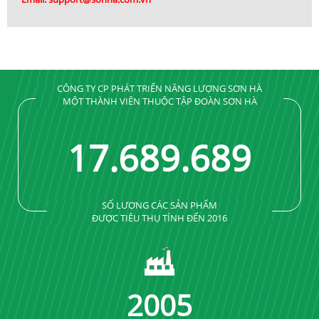
CÔNG TY CP PHÁT TRIỂN NĂNG LƯỢNG SƠN HÀ
MỘT THÀNH VIÊN THUỘC TẬP ĐOÀN SƠN HÀ
17
.
689
.
689
SỐ LƯỢNG CÁC SẢN PHẨM
ĐƯỢC TIÊU THỤ TÍNH ĐẾN 2016
2005