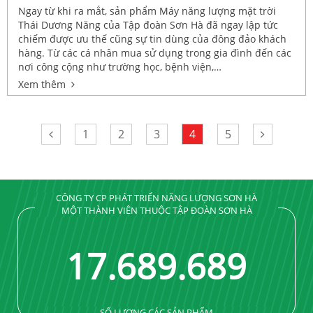
Ngay từ khi ra mắt, sản phẩm Máy năng lượng mặt trời
Thái Dương Năng của Tập đoàn Sơn Hà đã ngay lập tức
chiếm được ưu thế cũng sự tin dùng của đông đảo khách
hàng. Từ các cá nhân mua sử dụng trong gia đình đến các
nơi công cộng như trường học, bệnh viện,…
Xem thêm
1
2
3
4
5
CÔNG TY CP PHÁT TRIỂN NĂNG LƯỢNG SƠN HÀ
MỘT THÀNH VIÊN THUỘC TẬP ĐOÀN SƠN HÀ
17
.
689
.
689
SỐ LƯỢNG CÁC SẢN PHẨM