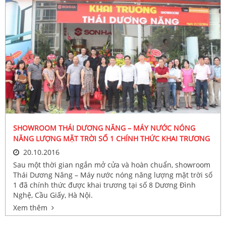
SHOWROOM THÁI DƯƠNG NĂNG – MÁY NƯỚC NÓNG
NĂNG LƯỢNG MẶT TRỜI SỐ 1 CHÍNH THỨC KHAI TRƯƠNG
20.10.2016
Sau một thời gian ngắn mở cửa và hoàn chuẩn, showroom
Thái Dương Năng – Máy nước nóng năng lượng mặt trời số
1 đã chính thức được khai trương tại số 8 Dương Đình
Nghệ, Cầu Giấy, Hà Nội.
Xem thêm