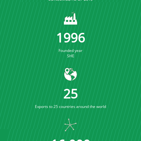
2005
Founded year
SHE
25
Exports to 25 countries around the world