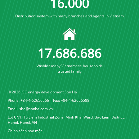
16
.
000
Distribution system with many branches and agents in Vietnam
17
.
689
.
689
Wishlist many Vietnamese households
trusted family
© 2026 JSC energy development Son Ha
Phone: +84-4-62656566 | Fax: +84-4-62656588
Email:
she@sonha.com.vn
Lot CN1, Tu Liem Industrial Zone, Minh Khai Ward, Bac Liem District,
Hanoi. Hanoi, VN
Chính sách bảo mật