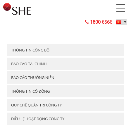
1800 6566
THÔNG TIN CÔNG BỐ
BÁO CÁO TÀI CHÍNH
BÁO CÁO THƯỜNG NIÊN
THÔNG TIN CỔ ĐÔNG
QUY CHẾ QUẢN TRỊ CÔNG TY
ĐIỀU LỆ HOẠT ĐỘNG CÔNG TY