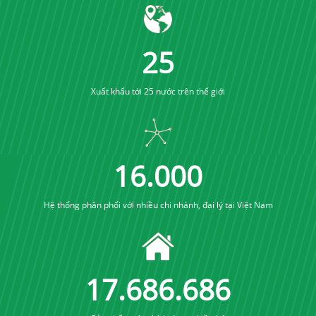
25
Xuất khẩu tới 25 nước trên thế giới
16
.
000
Hệ thống phân phối với nhiều chi nhánh, đại lý tại Việt Nam
17
.
689
.
689