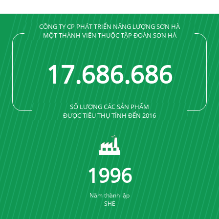
CÔNG TY CP PHÁT TRIỂN NĂNG LƯỢNG SƠN HÀ
MỘT THÀNH VIÊN THUỘC TẬP ĐOÀN SƠN HÀ
17
.
689
.
689
SỐ LƯỢNG CÁC SẢN PHẨM
ĐƯỢC TIÊU THỤ TÍNH ĐẾN 2016
2005
Năm thành lập
SHE