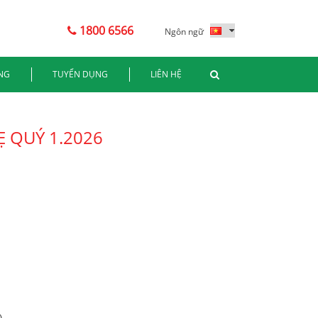
1800 6566
Ngôn ngữ
NG
TUYỂN DỤNG
LIÊN HỆ
Ẹ QUÝ 1.2026
)