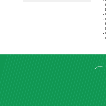
-
-
- 
- 
-
- 
-
-