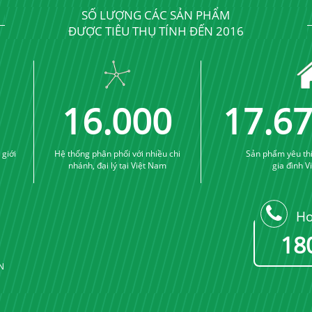
SỐ LƯỢNG CÁC SẢN PHẨM
ĐƯỢC TIÊU THỤ TÍNH ĐẾN 2016
16
.
000
17
.
6
 giới
Hệ thống phân phối với nhiều chi
Sản phẩm yêu th
nhánh, đại lý tại Việt Nam
gia đình V
Ho
18
VN