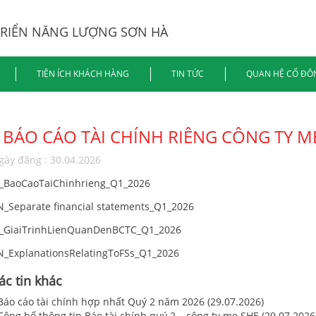
TRIỂN NĂNG LƯỢNG SƠN HÀ
TIỆN ÍCH KHÁCH HÀNG
TIN TỨC
QUAN HỆ CỔ ĐÔ
BÁO CÁO TÀI CHÍNH RIÊNG CÔNG TY M
gày đăng : 30.04.2026
I_BaoCaoTaiChinhrieng_Q1_2026
N_Separate financial statements_Q1_2026
I_GiaiTrinhLienQuanDenBCTC_Q1_2026
N_ExplanationsRelatingToFSs_Q1_2026
ác tin khác
 Báo cáo tài chính hợp nhất Quý 2 năm 2026 (29.07.2026)
Công bố thông tin Báo tài chính quý 2 – công ty mẹ SHE (29.07.2026