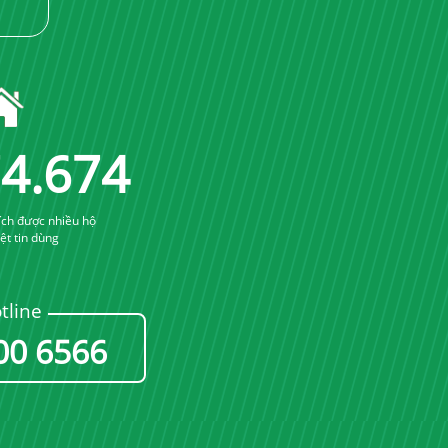
89
.
689
ích được nhiều hộ
iệt tin dùng
tline
00 6566