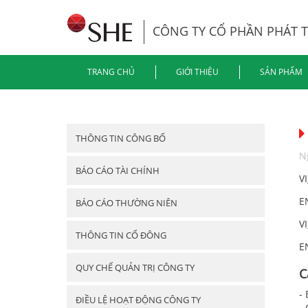
CÔNG TY CỔ PHẦN PHÁT 
TRANG CHỦ
GIỚI THIỆU
SẢN PHẨM
THÔNG TIN CÔNG BỐ
N
BÁO CÁO TÀI CHÍNH
V
E
BÁO CÁO THƯỜNG NIÊN
V
THÔNG TIN CỔ ĐÔNG
E
QUY CHẾ QUẢN TRỊ CÔNG TY
C
-
ĐIỀU LỆ HOẠT ĐỘNG CÔNG TY
- 