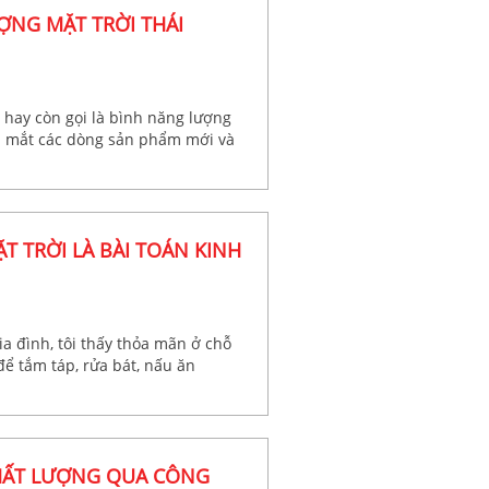
NG MẶT TRỜI THÁI
hay còn gọi là bình năng lượng
a mắt các dòng sản phẩm mới và
xuất bình nước nóng năng lượng
TRỜI LÀ BÀI TOÁN KINH
a đình, tôi thấy thỏa mãn ở chỗ
ể tắm táp, rửa bát, nấu ăn
HẤT LƯỢNG QUA CÔNG