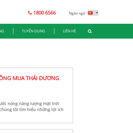
1800 6566
Ngôn ngữ
NG
TUYỂN DỤNG
LIÊN HỆ
HÔNG MUA THÁI DƯƠNG
 nước nóng năng lượng mặt trời
húng tôi tìm hiểu những lợi ích
ng năng mang lại.