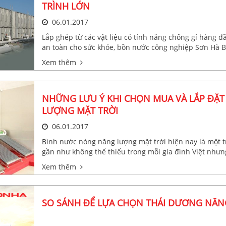
TRÌNH LỚN
06.01.2017
Lắp ghép từ các vật liệu có tính năng chống gỉ hàng đ
an toàn cho sức khỏe, bồn nước công nghiệp Sơn Hà B
công trình “khủng” của các nhà đầu tư lớn ở VN.
Xem thêm
NHỮNG LƯU Ý KHI CHỌN MUA VÀ LẮP ĐẶ
LƯỢNG MẶT TRỜI
06.01.2017
Bình nước nóng năng lượng mặt trời hiện nay là một
gần như không thể thiếu trong mỗi gia đình Việt như
phẩm tốt, phù hợp với nhu cầu sử dụng thì việc lắp đ
Xem thêm
năng của sản phẩm bạn cần chú ý một vài điều như s
SO SÁNH ĐỂ LỰA CHỌN THÁI DƯƠNG NĂNG