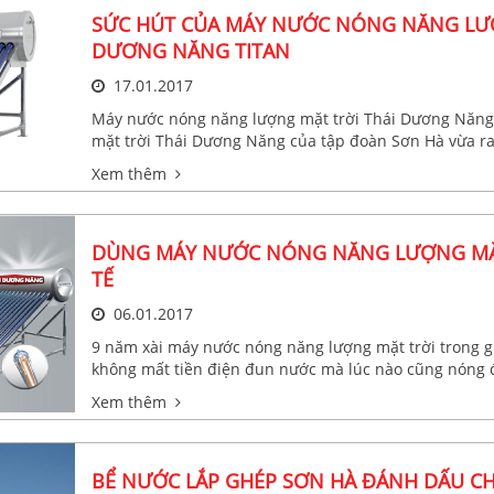
SỨC HÚT CỦA MÁY NƯỚC NÓNG NĂNG LƯỢ
DƯƠNG NĂNG TITAN
17.01.2017
Máy nước nóng năng lượng mặt trời Thái Dương Năng 
mặt trời Thái Dương Năng của tập đoàn Sơn Hà vừa r
được đánh giá là sản phẩm dẫn đầu trong ngành sản 
Xem thêm
mặt trời.
DÙNG MÁY NƯỚC NÓNG NĂNG LƯỢNG MẶT 
TẾ
06.01.2017
9 năm xài máy nước nóng năng lượng mặt trời trong gi
không mất tiền điện đun nước mà lúc nào cũng nóng đ
Xem thêm
BỂ NƯỚC LẮP GHÉP SƠN HÀ ĐÁNH DẤU C