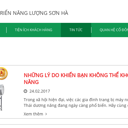
TRIỂN NĂNG LƯỢNG SƠN HÀ
TIỆN ÍCH KHÁCH HÀNG
TIN TỨC
QUAN HỆ CỔ ĐÔ
NHỮNG LÝ DO KHIẾN BẠN KHÔNG THỂ K
NĂNG
24.02.2017
Trong xã hội hiện đại, việc các gia đình trang bị máy
Thái dương năng đang ngày càng phổ biến. Hãy cùng c
tuyệt của một chiếc máy nước nóng mặt trời Thái dươ
Xem thêm