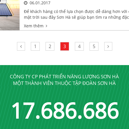
06.01.2017
Để khách hàng có thể lựa chọn được dễ dàng hơn với 
mặt trời sau đây Sơn Hà sẽ giúp bạn tìm ra những đặ
Thái Dương Năng để phù hợp hơn với gia đình mình 
Xem thêm
1
2
3
4
5
CÔNG TY CP PHÁT TRIỂN NĂNG LƯỢNG SƠN HÀ
MỘT THÀNH VIÊN THUỘC TẬP ĐOÀN SƠN HÀ
17
.
689
.
689