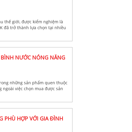
ầu thế giới, được kiểm nghiệm là
K đã trở thành lựa chọn tại nhiều
T BÌNH NƯỚC NÓNG NĂNG
 trong những sản phẩm quen thuộc
ng ngoài việc chọn mua được sản
ặt sản phẩm để tối ưu nhất hiệu
au:
 PHÙ HỢP VỚI GIA ĐÌNH