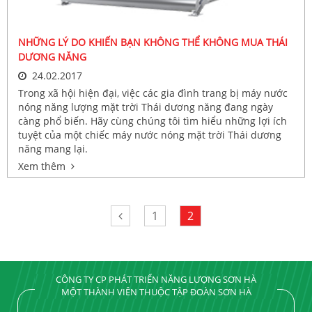
NHỮNG LÝ DO KHIẾN BẠN KHÔNG THỂ KHÔNG MUA THÁI
DƯƠNG NĂNG
24.02.2017
Trong xã hội hiện đại, việc các gia đình trang bị máy nước
nóng năng lượng mặt trời Thái dương năng đang ngày
càng phổ biến. Hãy cùng chúng tôi tìm hiểu những lợi ích
tuyệt của một chiếc máy nước nóng mặt trời Thái dương
năng mang lại.
Xem thêm
1
2
CÔNG TY CP PHÁT TRIỂN NĂNG LƯỢNG SƠN HÀ
MỘT THÀNH VIÊN THUỘC TẬP ĐOÀN SƠN HÀ