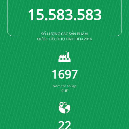
16
.
640
.
640
SỐ LƯỢNG CÁC SẢN PHẨM
ĐƯỢC TIÊU THỤ TÍNH ĐẾN 2016
1861
Năm thành lập
SHE
24