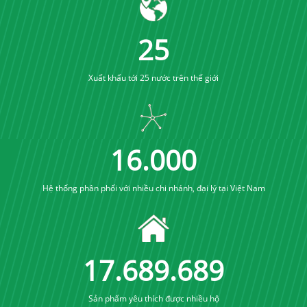
25
Xuất khẩu tới 25 nước trên thế giới
16
.
000
Hệ thống phân phối với nhiều chi nhánh, đại lý tại Việt Nam
17
.
689
.
689
Sản phẩm yêu thích được nhiều hộ