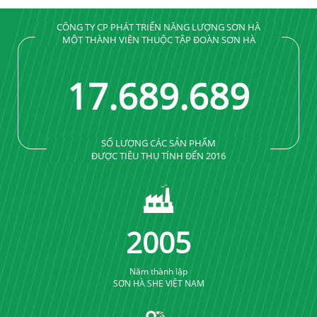
CÔNG TY CP PHÁT TRIỂN NĂNG LƯỢNG SƠN HÀ
MỘT THÀNH VIÊN THUỘC TẬP ĐOÀN SƠN HÀ
17
.
689
.
689
SỐ LƯỢNG CÁC SẢN PHẨM
ĐƯỢC TIÊU THỤ TÍNH ĐẾN 2016
2005
Năm thành lập
SƠN HÀ SHE VIỆT NAM