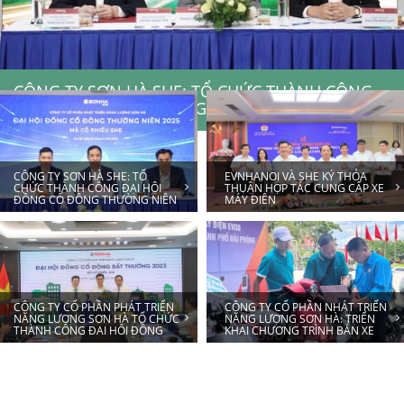
CÔNG TY SƠN HÀ SHE: TỔ CHỨC THÀNH CÔNG
ĐẠI HỘI ĐỒNG CỔ ĐÔNG THƯỜNG NIÊN 2026
CÔNG TY SƠN HÀ SHE: TỔ
EVNHANOI VÀ SHE KÝ THỎA
CHỨC THÀNH CÔNG ĐẠI HỘI
THUẬN HỢP TÁC CUNG CẤP XE
ĐỒNG CỔ ĐÔNG THƯỜNG NIÊN
MÁY ĐIỆN
2025
CÔNG TY CỔ PHẦN PHÁT TRIỂN
CÔNG TY CỔ PHẦN NHÁT TRIỂN
NĂNG LƯỢNG SƠN HÀ TỔ CHỨC
NĂNG LƯỢNG SƠN HÀ: TRIỂN
THÀNH CÔNG ĐẠI HỘI ĐỒNG
KHAI CHƯƠNG TRÌNH BÁN XE
CỔ ĐÔNG BẤT THƯỜNG 2023
MÁY ĐIỆN ƯU ĐÃI DÀNH CHO
KHỐI CÔNG NHÂN, VIÊN CHỨC,
LAO ĐỘNG THÀNH PHỐ HẢI
PHÒNG