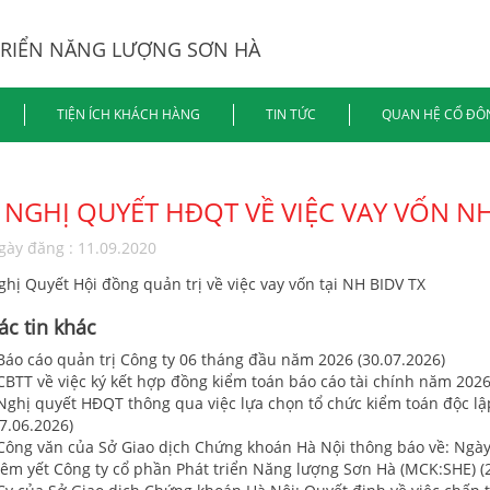
TRIỂN NĂNG LƯỢNG SƠN HÀ
TIỆN ÍCH KHÁCH HÀNG
TIN TỨC
QUAN HỆ CỔ ĐÔ
NGHỊ QUYẾT HĐQT VỀ VIỆC VAY VỐN N
gày đăng : 11.09.2020
ghị Quyết Hội đồng quản trị về việc vay vốn tại NH BIDV TX
ác tin khác
 Báo cáo quản trị Công ty 06 tháng đầu năm 2026 (30.07.2026)
 CBTT về việc ký kết hợp đồng kiểm toán báo cáo tài chính năm 2026
 Nghị quyết HĐQT thông qua việc lựa chọn tổ chức kiểm toán độc lậ
7.06.2026)
 Công văn của Sở Giao dịch Chứng khoán Hà Nội thông báo về: Ngày 
iêm yết Công ty cổ phần Phát triển Năng lượng Sơn Hà (MCK:SHE) (