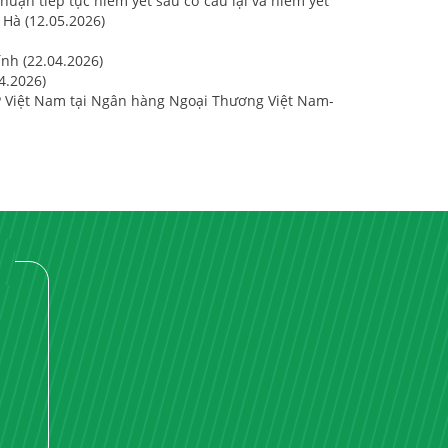
huận tiếp tục niêm yết sau cơ cấu lại và niêm yết
 Hà (12.05.2026)
ính (22.04.2026)
4.2026)
P Việt Nam tại Ngân hàng Ngoại Thương Việt Nam-