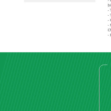
-
b
-
- 
-
-
C
-