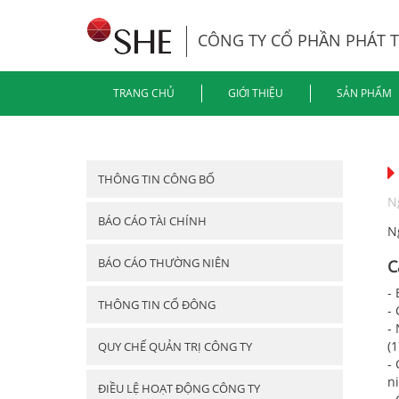
CÔNG TY CỔ PHẦN PHÁT 
TRANG CHỦ
GIỚI THIỆU
SẢN PHẨM
THÔNG TIN CÔNG BỐ
N
BÁO CÁO TÀI CHÍNH
N
BÁO CÁO THƯỜNG NIÊN
C
-
THÔNG TIN CỔ ĐÔNG
-
-
(1
QUY CHẾ QUẢN TRỊ CÔNG TY
-
n
ĐIỀU LỆ HOẠT ĐỘNG CÔNG TY