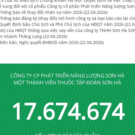
 Cv của Sở Giao dịch Chứng khoán Hà Nội: Quyết định về việc chấp t
ổ sung đối với cổ phiếu Công ty cổ phần Phát triển Năng lượng Sơn
 Thông báo về thay đổi nhân sự năm 2026 (22.04.2026)
Thông báo đăng ký (thay đổi) mô hình công ty và loại báo cáo tài ch
 Quyết định bầu Chủ tịch và Phó Chủ tịch của HĐQT năm 2026 (22.0
 NQ của HĐQT thông qua việc vay vốn của công ty TNHH Sơn Hà SS
hi nhánh Thăng Long (22.04.2026)
 Biên bản, Nghị quyết ĐHĐCĐ năm 2026 (22.04.2026)
CÔNG TY CP PHÁT TRIỂN NĂNG LƯỢNG SƠN HÀ
MỘT THÀNH VIÊN THUỘC TẬP ĐOÀN SƠN HÀ
17
.
689
.
689