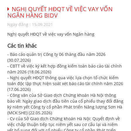
NGHỊ QUYẾT HĐQT VỀ VIỆC VAY VỐN
NGÂN HÀNG BIDV
Ngày đăng : 15.09.2021
Nghị quyết HĐQT về việc vay vốn Ngân hàng
Các tin khác
- Báo cáo quản trị Công ty 06 tháng đầu năm 2026
(30.07.2026)
- CBTT về việc ký kết hợp đồng kiểm toán báo cáo tài chính
năm 2026 (18.06.2026)
- Nghị quyết HĐQT thông qua việc lựa chọn tổ chức kiểm
toán độc lập thực hiện soát xét báo cáo tài chính năm 2026
(17.06.2026)
- Công văn của Sở Giao dịch Chứng khoán Hà Nội thông
báo về: Ngày giao dịch đầu tiên của cổ phiếu thay đổi đăng
ký niêm yết Công ty cổ phần Phát triển Năng lượng Sơn Hà
(MCK:SHE) (22.05.2026)
- Cv của Sở Giao dịch Chứng khoán Hà Nội: Quyết định về
việc chấp thuận tiếp tục niêm yết sau cơ cấu lại và niêm
yết bổ sung đối với cổ phiếu Công ty cổ phần Phát triển