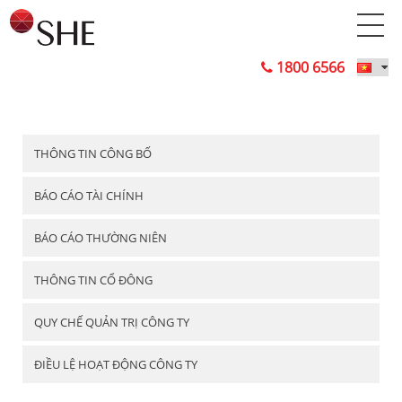
1800 6566
THÔNG TIN CÔNG BỐ
BÁO CÁO TÀI CHÍNH
BÁO CÁO THƯỜNG NIÊN
THÔNG TIN CỔ ĐÔNG
QUY CHẾ QUẢN TRỊ CÔNG TY
ĐIỀU LỆ HOẠT ĐỘNG CÔNG TY