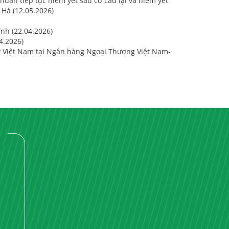
huận tiếp tục niêm yết sau cơ cấu lại và niêm yết
 Hà (12.05.2026)
ính (22.04.2026)
4.2026)
P Việt Nam tại Ngân hàng Ngoại Thương Việt Nam-