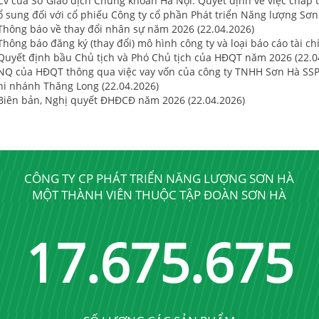
 Cv của Sở Giao dịch Chứng khoán Hà Nội: Quyết định về việc chấp t
ổ sung đối với cổ phiếu Công ty cổ phần Phát triển Năng lượng Sơn
 Thông báo về thay đổi nhân sự năm 2026 (22.04.2026)
Thông báo đăng ký (thay đổi) mô hình công ty và loại báo cáo tài ch
 Quyết định bầu Chủ tịch và Phó Chủ tịch của HĐQT năm 2026 (22.0
 NQ của HĐQT thông qua việc vay vốn của công ty TNHH Sơn Hà SS
hi nhánh Thăng Long (22.04.2026)
 Biên bản, Nghị quyết ĐHĐCĐ năm 2026 (22.04.2026)
CÔNG TY CP PHÁT TRIỂN NĂNG LƯỢNG SƠN HÀ
MỘT THÀNH VIÊN THUỘC TẬP ĐOÀN SƠN HÀ
17
.
689
.
689