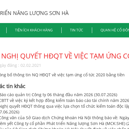
TRIỂN NĂNG LƯỢNG SƠN HÀ
TIỆN ÍCH KHÁCH HÀNG
TIN TỨC
QUAN HỆ CỔ ĐÔ
NGHỊ QUYẾT HĐQT VỀ VIỆC TẠM ỨNG C
gày đăng : 02.02.2021
ông bố thông tin NQ HĐQT về việc tạm ứng cổ tức 2020 bằng tiền
ác tin khác
 Báo cáo quản trị Công ty 06 tháng đầu năm 2026 (30.07.2026)
 CBTT về việc ký kết hợp đồng kiểm toán báo cáo tài chính năm 2026
 Nghị quyết HĐQT thông qua việc lựa chọn tổ chức kiểm toán độc lậ
7.06.2026)
 Công văn của Sở Giao dịch Chứng khoán Hà Nội thông báo về: Ngày 
iêm yết Công ty cổ phần Phát triển Năng lượng Sơn Hà (MCK:SHE) (