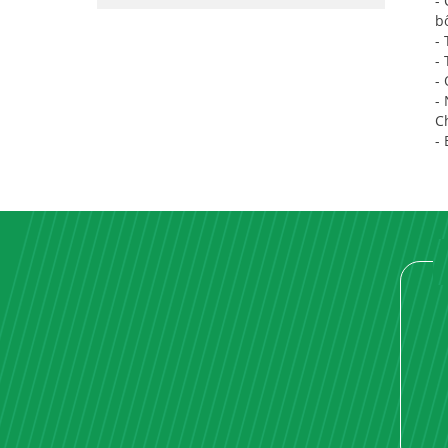
-
b
-
- 
-
-
C
-