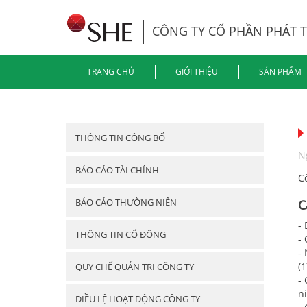
CÔNG TY CỔ PHẦN PHÁT 
TRANG CHỦ
GIỚI THIỆU
SẢN PHẨM
THÔNG TIN CÔNG BỐ
N
BÁO CÁO TÀI CHÍNH
C
BÁO CÁO THƯỜNG NIÊN
C
-
THÔNG TIN CỔ ĐÔNG
-
-
(1
QUY CHẾ QUẢN TRỊ CÔNG TY
-
n
ĐIỀU LỆ HOẠT ĐỘNG CÔNG TY