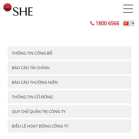
1800 6566
THÔNG TIN CÔNG BỐ
BÁO CÁO TÀI CHÍNH
BÁO CÁO THƯỜNG NIÊN
THÔNG TIN CỔ ĐÔNG
QUY CHẾ QUẢN TRỊ CÔNG TY
ĐIỀU LỆ HOẠT ĐỘNG CÔNG TY