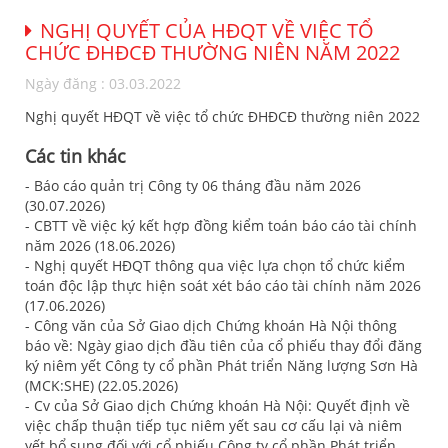
NGHỊ QUYẾT CỦA HĐQT VỀ VIỆC TỔ
CHỨC ĐHĐCĐ THƯỜNG NIÊN NĂM 2022
Ngày đăng : 03.03.2022
Nghị quyết HĐQT về việc tổ chức ĐHĐCĐ thường niên 2022
Các tin khác
- Báo cáo quản trị Công ty 06 tháng đầu năm 2026
(30.07.2026)
- CBTT về việc ký kết hợp đồng kiểm toán báo cáo tài chính
năm 2026 (18.06.2026)
- Nghị quyết HĐQT thông qua việc lựa chọn tổ chức kiểm
toán độc lập thực hiện soát xét báo cáo tài chính năm 2026
(17.06.2026)
- Công văn của Sở Giao dịch Chứng khoán Hà Nội thông
báo về: Ngày giao dịch đầu tiên của cổ phiếu thay đổi đăng
ký niêm yết Công ty cổ phần Phát triển Năng lượng Sơn Hà
(MCK:SHE) (22.05.2026)
- Cv của Sở Giao dịch Chứng khoán Hà Nội: Quyết định về
việc chấp thuận tiếp tục niêm yết sau cơ cấu lại và niêm
yết bổ sung đối với cổ phiếu Công ty cổ phần Phát triển