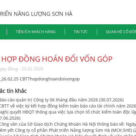
TRIỂN NĂNG LƯỢNG SƠN HÀ
TIỆN ÍCH KHÁCH HÀNG
TIN TỨC
QUAN HỆ CỔ ĐÔ
HỢP ĐỒNG HOÁN ĐỔI VỐN GÓP
gày đăng : 25.02.2026
I_26.02.25 CBTThopdonghoandoivongop
ác tin khác
 Báo cáo quản trị Công ty 06 tháng đầu năm 2026 (30.07.2026)
 CBTT về việc ký kết hợp đồng kiểm toán báo cáo tài chính năm 2026
 Nghị quyết HĐQT thông qua việc lựa chọn tổ chức kiểm toán độc lậ
7.06.2026)
 Công văn của Sở Giao dịch Chứng khoán Hà Nội thông báo về: Ngày 
iêm yết Công ty cổ phần Phát triển Năng lượng Sơn Hà (MCK:SHE) (