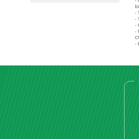
-
b
-
- 
-
-
C
-