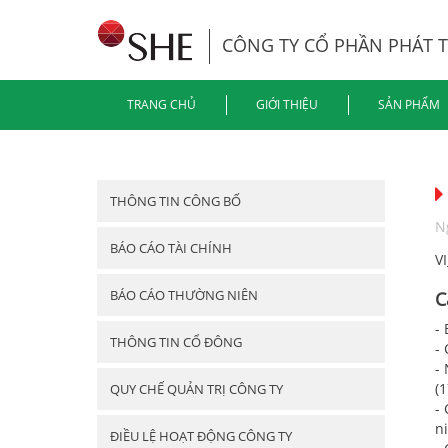
CÔNG TY CỔ PHẦN PHÁT 
TRANG CHỦ
GIỚI THIỆU
SẢN PHẨM
THÔNG TIN CÔNG BỐ
N
BÁO CÁO TÀI CHÍNH
V
BÁO CÁO THƯỜNG NIÊN
C
-
THÔNG TIN CỔ ĐÔNG
-
-
(1
QUY CHẾ QUẢN TRỊ CÔNG TY
-
n
ĐIỀU LỆ HOẠT ĐỘNG CÔNG TY