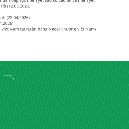
huận tiếp tục niêm yết sau cơ cấu lại và niêm yết
 Hà (12.05.2026)
ính (22.04.2026)
4.2026)
P Việt Nam tại Ngân hàng Ngoại Thương Việt Nam-