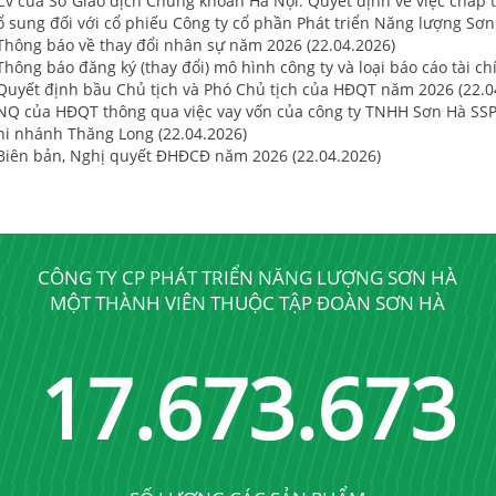
 Cv của Sở Giao dịch Chứng khoán Hà Nội: Quyết định về việc chấp t
ổ sung đối với cổ phiếu Công ty cổ phần Phát triển Năng lượng Sơn
 Thông báo về thay đổi nhân sự năm 2026 (22.04.2026)
Thông báo đăng ký (thay đổi) mô hình công ty và loại báo cáo tài ch
 Quyết định bầu Chủ tịch và Phó Chủ tịch của HĐQT năm 2026 (22.0
 NQ của HĐQT thông qua việc vay vốn của công ty TNHH Sơn Hà SS
hi nhánh Thăng Long (22.04.2026)
 Biên bản, Nghị quyết ĐHĐCĐ năm 2026 (22.04.2026)
CÔNG TY CP PHÁT TRIỂN NĂNG LƯỢNG SƠN HÀ
MỘT THÀNH VIÊN THUỘC TẬP ĐOÀN SƠN HÀ
17
.
689
.
689