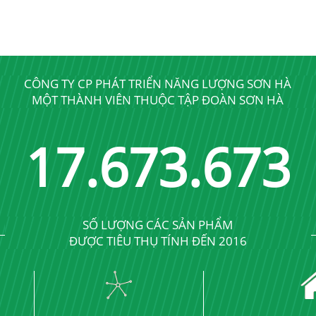
CÔNG TY CP PHÁT TRIỂN NĂNG LƯỢNG SƠN HÀ
MỘT THÀNH VIÊN THUỘC TẬP ĐOÀN SƠN HÀ
17
.
689
.
689
SỐ LƯỢNG CÁC SẢN PHẨM
ĐƯỢC TIÊU THỤ TÍNH ĐẾN 2016