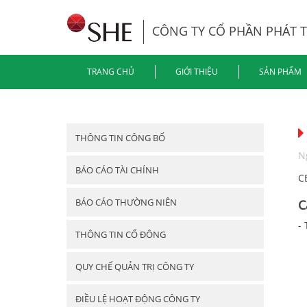
CÔNG TY CỔ PHẦN PHÁT 
TRANG CHỦ
GIỚI THIỆU
SẢN PHẨM
THÔNG TIN CÔNG BỐ
N
BÁO CÁO TÀI CHÍNH
C
BÁO CÁO THƯỜNG NIÊN
C
-
THÔNG TIN CỔ ĐÔNG
QUY CHẾ QUẢN TRỊ CÔNG TY
ĐIỀU LỆ HOẠT ĐỘNG CÔNG TY