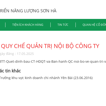
TRIỂN NĂNG LƯỢNG SƠN HÀ
TIỆN ÍCH KHÁCH HÀNG
TIN TỨC
QUAN HỆ CỔ ĐÔ
QUY CHẾ QUẢN TRỊ NỘI BỘ CÔNG TY
gày đăng : 17.05.2025
BTT-Quet-dinh-bau-CT-HDQT-va-Ban-hanh-QC-noi-bo-ve-quan-tri-
ác tin khác
 Trưởng khu vực kinh doanh chi nhánh Yên Bái (23.06.2016)