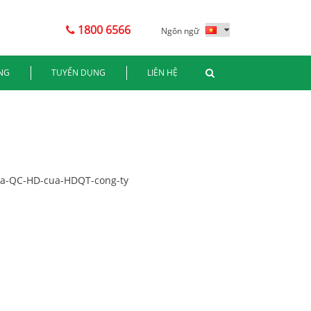
1800 6566
Ngôn ngữ
NG
TUYỂN DỤNG
LIÊN HỆ
va-QC-HD-cua-HDQT-cong-ty