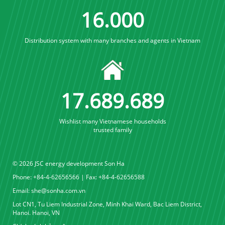
16
.
000
Distribution system with many branches and agents in Vietnam
17
.
689
.
689
Wishlist many Vietnamese households
trusted family
© 2026 JSC energy development Son Ha
Phone: +84-4-62656566 | Fax: +84-4-62656588
Email:
she@sonha.com.vn
Lot CN1, Tu Liem Industrial Zone, Minh Khai Ward, Bac Liem District,
Hanoi. Hanoi, VN