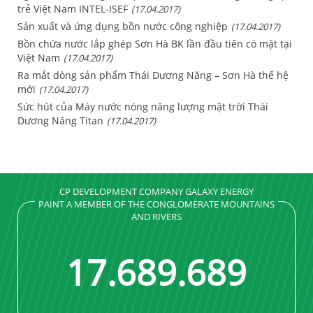
trẻ Việt Nam INTEL-ISEF
(17.04.2017)
Sản xuất và ứng dụng bồn nước công nghiệp
(17.04.2017)
Bồn chứa nước lắp ghép Sơn Hà BK lần đầu tiên có mặt tại
Việt Nam
(17.04.2017)
Ra mắt dòng sản phẩm Thái Dương Năng – Sơn Hà thế hệ
mới
(17.04.2017)
Sức hút của Máy nước nóng năng lượng mặt trời Thái
Dương Năng Titan
(17.04.2017)
CP DEVELOPMENT COMPANY GALAXY ENERGY
PAINT A MEMBER OF THE CONGLOMERATE MOUNTAINS
AND RIVERS
17
.
689
.
689