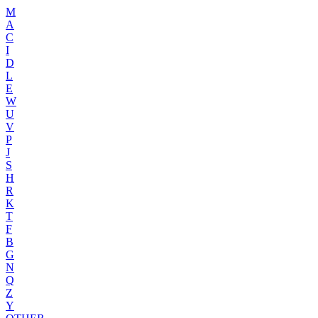
M
A
C
I
D
L
E
W
U
V
P
J
S
H
R
K
T
F
B
G
N
Q
Z
Y